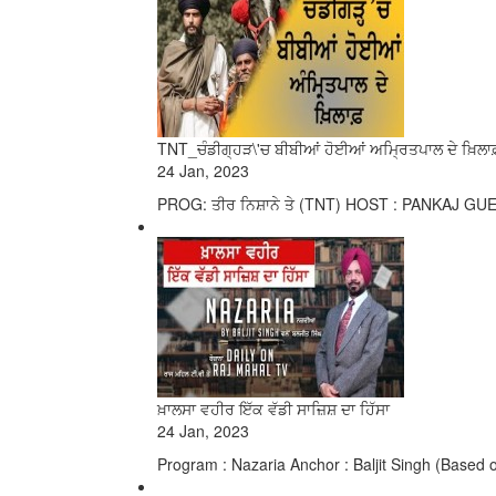
TNT_ਚੰਡੀਗ੍ਹੜ\'ਚ ਬੀਬੀਆਂ ਹੋਈਆਂ ਅਮ੍ਰਿਤਪਾਲ ਦੇ ਖ਼ਿਲਾਫ਼
24 Jan, 2023
PROG: ਤੀਰ ਨਿਸ਼ਾਨੇ ਤੇ (TNT) HOST : PANKAJ GUES
ਖ਼ਾਲਸਾ ਵਹੀਰ ਇੱਕ ਵੱਡੀ ਸਾਜ਼ਿਸ਼ ਦਾ ਹਿੱਸਾ
24 Jan, 2023
Program : Nazaria Anchor : Baljit Singh (Based 