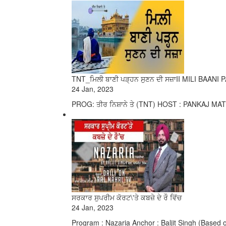
TNT_ਮਿਲੀ ਬਾਣੀ ਪੜ੍ਹਨ ਸੁਣਨ ਦੀ ਸਜ਼ਾII MILI BAA
24 Jan, 2023
PROG: ਤੀਰ ਨਿਸ਼ਾਨੇ ਤੇ (TNT) HOST : PANKAJ MA
ਸਰਕਾਰ ਸੁਪਰੀਮ ਕੋਰਟ\'ਤੇ ਕਬਜ਼ੇ ਦੇ ਰੌ ਵਿੱਚ
24 Jan, 2023
Program : Nazaria Anchor : Baljit Singh (Based 