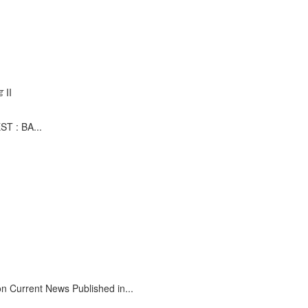
 II
T : BA...
on Current News Published in...