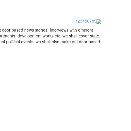
1
2
3
4
5
6
7
8
9
ut door based news stories, Interviews with eminent
artments, development works etc. we shall cover state,
onal political events. we shall also make out door based