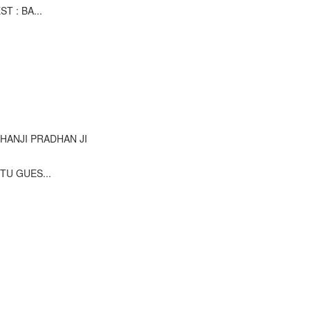
T : BA...
 ! HANJI PRADHAN JI
TTU GUES...