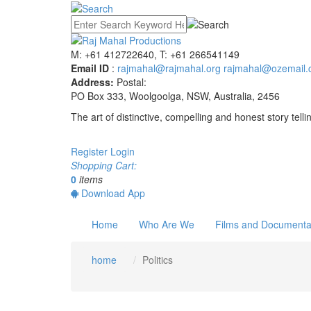
M: +61 412722640, T: +61 266541149
Email ID
:
rajmahal@rajmahal.org
rajmahal@ozemail.
Address:
Postal:
PO Box 333, Woolgoolga, NSW, Australia, 2456
The art of distinctive, compelling and honest story telli
Register
Login
Shopping Cart:
0
items
Download App
Home
Who Are We
Films and Documenta
home
Politics