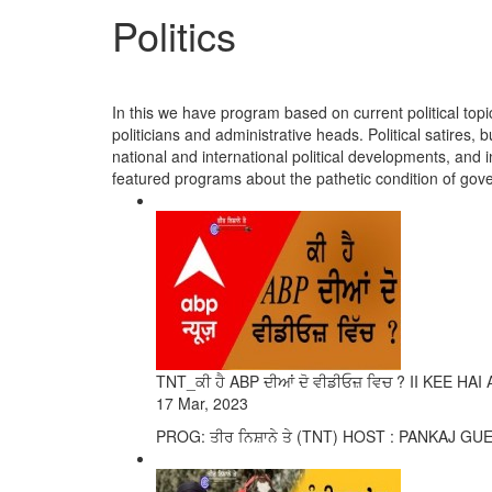
Politics
In this we have program based on current political topi
politicians and administrative heads. Political satir
national and international political developments, and i
featured programs about the pathetic condition of go
TNT_ਕੀ ਹੈ ABP ਦੀਆਂ ਦੋ ਵੀਡੀਓਜ਼ ਵਿਚ ? II KEE H
17 Mar, 2023
PROG: ਤੀਰ ਨਿਸ਼ਾਨੇ ਤੇ (TNT) HOST : PANKAJ GUES